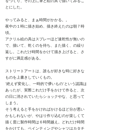
をつくり、その上に筆と絵の具で描いてみるこ
とにした。
やってみると、まぁ時間がかかる。。
夜中の１時に描き始め、描き終えたのは朝７時
頃。
アクリル絵の具はスプレーほど速乾性が無いの
で、描いて、乾くのを待ち、また描く、の繰り
返し。これだけ時間をかけて描き上げると、さ
すがに満足感がある。
ストリートアートは、誰もが好きな時に好きな
ものを上書きしていくもの。
"絶えず変化し、一時的で儚いもの"という認識は
あったが、実際これだけ手をかけて作ると、次
の日に消されていたらショックやな、と思って
しまう。
そう考えると手をかければかけるほど分が悪い
かもしれないが、やはり作り込むのが楽しくて
描く度に製作時間は６時間越え。どれだけ時間
をかけても、ペインティングやシャツはカタチ