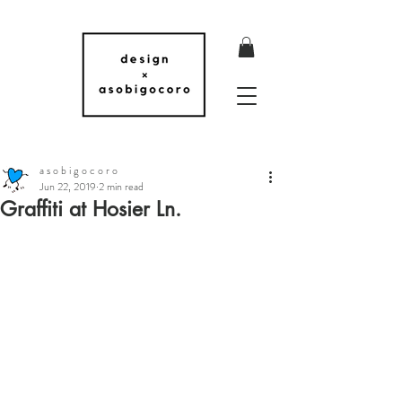
a s o b i g o c o r o
Jun 22, 2019
2 min read
Graffiti at Hosier Ln.